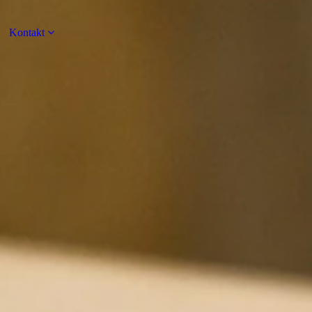
Kontakt